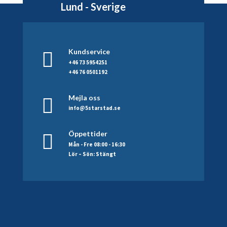
Lund - Sverige
Kundservice
+46 73 5954251
+46 76 0501192
Mejla oss
info@5starstad.se
Öppettider
Mån - Fre 08:00 - 16:30
Lör – Sön: Stängt