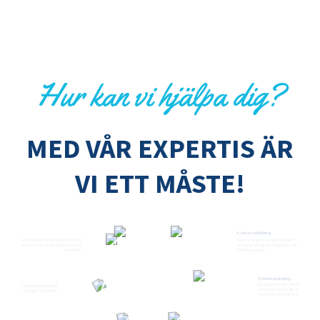
Hur kan vi hjälpa dig?
MED VÅR EXPERTIS ÄR
VI ETT MÅSTE!
Hemstädning
Kontorsstädning
Våra medarbetare är serviceinriktade och
Five Star Städ i Skåne utför komplett
noggranna. Vi ser till att du blir nöjd med
Kontorsstädning med hög kvalitet till
resultatet
förmånliga priser
Fönsterputsning
Flyttstädning
Fönsterputs kräver rätt redskap, rätt teknik
Five Star Städ i Skåne utför komplett
och ibland också en del akrobatik. Låta
flyttstädning i alla typer av bostäder
Stormtrivs ta ansvar för fönsterputsningen