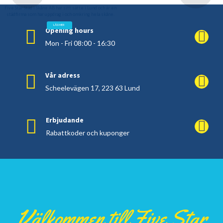
Five Star Städ i Skåne AB har sitt sätte i Lund och är en
städfirma som har uppdrag i och omkring hela skåne.
LÄS MER
Opening hours
Mon - Fri 08:00 - 16:30
Vår adress
Scheelevägen 17, 223 63 Lund
Erbjudande
Rabattkoder och kuponger
Välkommen till Five Star