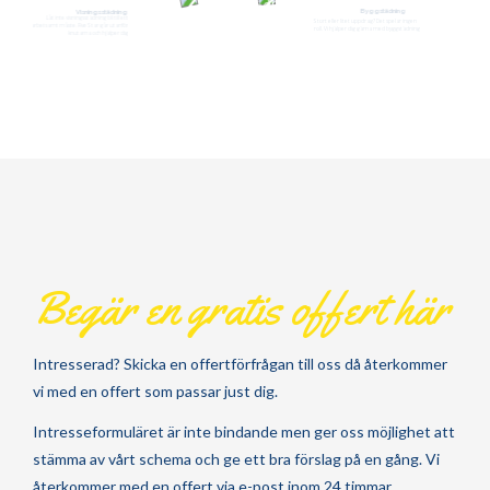
Byggstädning
Visningsstädning
Låt inte visningsstädning bli till ett
Stort eller litet uppdrag? Det spelar ingen
arbetsamt måste. Five Star går utanför
roll. Vi hjälper dig gärna med byggstädning
knutarna och hjälper dig
Begär en gratis offert här
Intresserad? Skicka en offertförfrågan till oss då återkommer
vi med en offert som passar just dig.
Intresseformuläret är inte bindande men ger oss möjlighet att
stämma av vårt schema och ge ett bra förslag på en gång. Vi
återkommer med en offert via e-post inom 24 timmar.