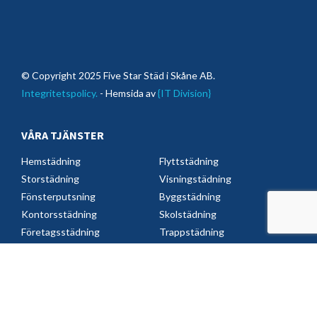
© Copyright 2025 Five Star Städ i Skåne AB.
Integritetspolicy.
- Hemsida av
{IT Division}
VÅRA TJÄNSTER
Hemstädning
Flyttstädning
Storstädning
Visningstädning
Fönsterputsning
Byggstädning
Kontorsstädning
Skolstädning
Företagsstädning
Trappstädning
VAR STÄDAR VI?
Lund kommun
Eslöv
Bjärred